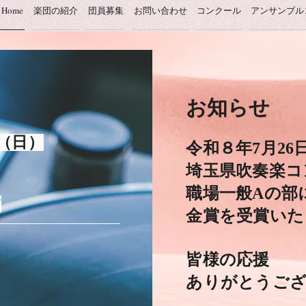
Home
楽団の紹介
団員募集
お問い合わせ
コンクール
アンサンブル
​お知らせ
（日）
令和８年7
月26
埼玉県吹奏楽コ
職場一般Aの部
す
金賞を受賞いた
皆様の応援
​ありがとうご