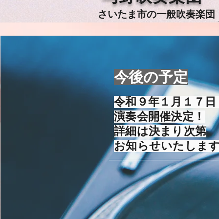
さいたま市の一般吹奏
楽団
​今後の予定
令和９年１月１７日
演奏会開催決定！
詳細は決まり次第
​お知らせいたしま