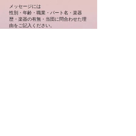
メッセージには
性別・年齢・職業・パート名・楽器
歴・楽器の有無・当団に問合わせた理
由をご記入ください。
必要事項を入力していただきました
ら、
送信ボタンを押してください。
​確認後、こちらよりご連絡させてい
ただきます。
＠gmail.com
から受信ができるよう
に
​設定をお願いします。
​ご入力頂いたメールアドレスの再確
認をお願いします。
© 2023 by The Girls’