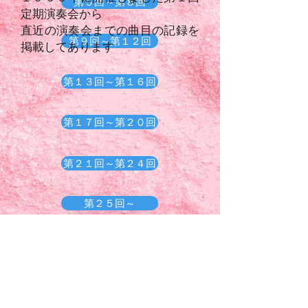
第５回～第８回
定期演奏会から
直近の演奏会までの
曲目の記録を
第９回～第１２回
掲載してあります
第１３回～第１６回
第１７回～第２０回
第２１回～第２４回
第２５回～
周年記念演奏会