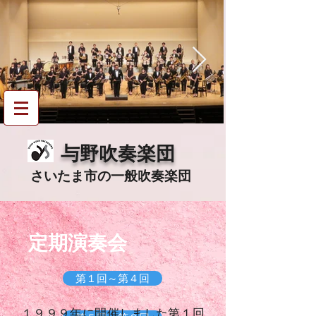
与野吹奏楽団
since 1995
​​与野吹奏楽団
さいたま市の一般吹奏
楽団
定期演奏会
第１回～第４回
１９９９年に開催しました
第１回