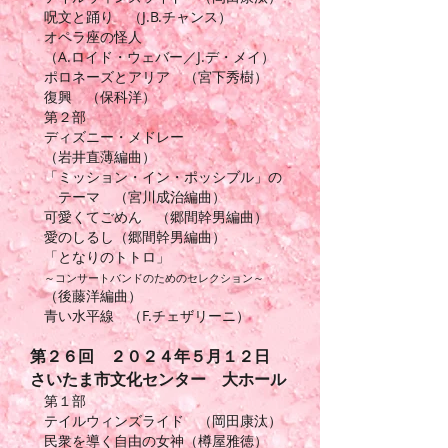
呪文と踊り （J.B.チャンス）
オペラ座の怪人
（A.ロイド・ウェバー／J.デ・メイ）
ポロネーズとアリア （宮下秀樹）
復興 （保科洋）
第２部
ディズニー・メドレー
（岩井直薄編曲）
「ミッション・イン・ポッシブル」の
テーマ （宮川成治編曲）
可愛くてごめん （郷間幹男編曲）
愛のしるし（郷間幹男編曲）
「となりのトトロ」
～コンサートバンドのためのセレクション～
（後藤洋編曲）
青い水平線 （F.チェザリーニ）
第２６
回 ２０２４年５月１２日
さいたま市文化センター 大ホール
第１部
テイルウィンズライド （岡田康汰）
民衆を導く自由の女神（樽屋雅徳）