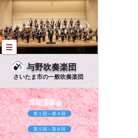
与野吹奏楽団
since 1995
​​与野吹奏楽団
さいたま市の一般吹奏
楽団
定期演奏会
第１回～第４回
第５回～第８回