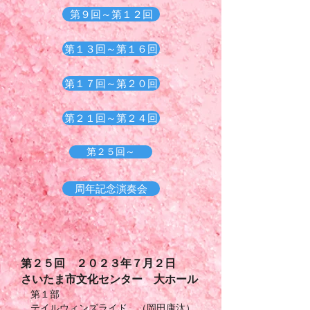
第９回～第１２回
第１３回～第１６回
第１７回～第２０回
第２１回～第２４回
第２５回～
周年記念演奏会
第２５
回 ２０２３年７月２日
さいたま市文化センター 大ホール
第１部
テイルウィンズライド （岡田康汰）