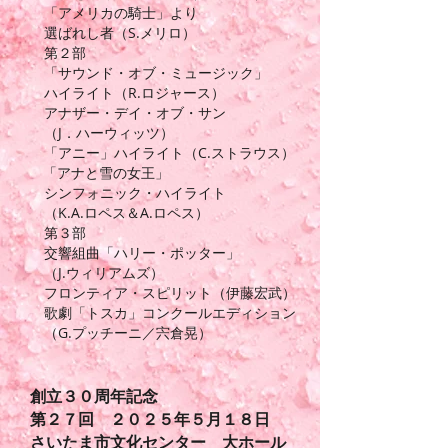
「アメリカの騎士」より
選ばれし者（S.メリロ）
第２部
「サウンド・オブ・ミュージック」
ハイライト（R.ロジャース）
アナザー・デイ・オブ・サン
（J．ハーウィッツ）
「アニー」ハイライト（C.ストラウス）​
「アナと雪の女王」
シンフォニック・ハイライト
（K.A.ロペス＆A.ロペス）
第３部
交響組曲「ハリー・ポッター」
（J.ウィリアムズ）
フロンティア・スピリット
（伊藤宏武）
歌劇「トスカ」コンクールエディション
（G.プッチーニ／宍倉晃）
創立３０周年記念
第２７
回 ２０２５年５月１８日
さいたま市文化センター 大ホール