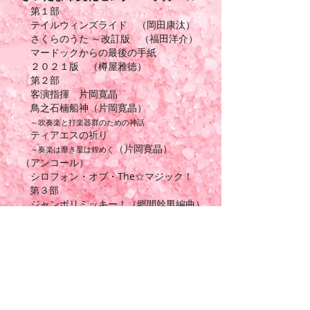
第１部
テイルウィンズライド （岡田康汰）
さくらのうた ～改訂版 （福田洋介）
マードックからの最後の手紙
２０２１版
（樽屋雅徳）
第２部
客演指揮 片岡寛晶
鳥之石楠船神（片岡寛晶）
～吹奏楽と打楽器群のための神話
ティアエスの祈り
（片岡寛晶）
～奏楽は靡き星は煌めく
（アンコール）​
シロフォン・オブ・The☆マジック！
第３部
ジャンボリミッキー！（郷間幹男編曲）
メリー・ポピンズ・メドレー
（江原大介編曲）
塔の上のラプンツェル・メドレー
（星出尚志編曲）
祝い唄と踊り唄による幻想曲
（杉山義隆）
影のない女